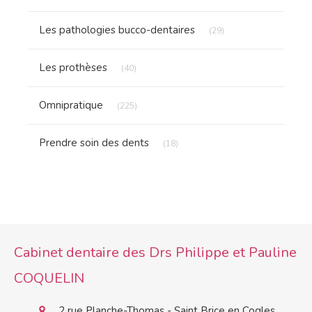
Articles Count
Les pathologies bucco-dentaires
(29)
Articles Count
Les prothèses
(40)
Articles Count
Omnipratique
(225)
Articles Count
Prendre soin des dents
(18)
Cabinet dentaire des Drs Philippe et Pauline
COQUELIN
2 rue Planche-Thomas - Saint Brice en Cogles