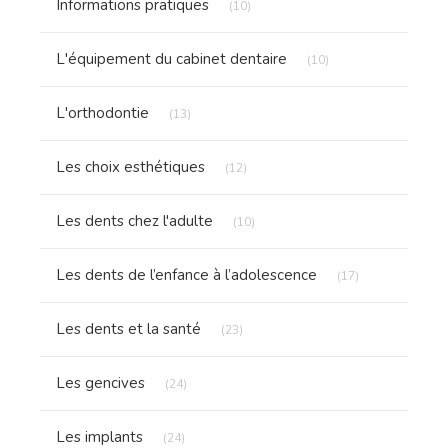
Informations pratiques
(10)
Articles Count
L'équipement du cabinet dentaire
(10)
Articles Count
L'orthodontie
(13)
Articles Count
Les choix esthétiques
(12)
Articles Count
Les dents chez l'adulte
(10)
Articles Count
Les dents de l’enfance à l’adolescence
(17)
Articles Count
Les dents et la santé
(23)
Articles Count
Les gencives
(24)
Articles Count
Les implants
(24)