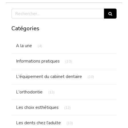
Rechercher
Catégories
Articles Count
A la une
(4)
Articles Count
Informations pratiques
(10)
Articles Count
L'équipement du cabinet dentaire
(10)
Articles Count
L'orthodontie
(13)
Articles Count
Les choix esthétiques
(12)
Articles Count
Les dents chez l'adulte
(10)