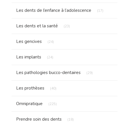
Articles Count
Les dents de l’enfance à l’adolescence
(17)
Articles Count
Les dents et la santé
(23)
Articles Count
Les gencives
(24)
Articles Count
Les implants
(24)
Articles Count
Les pathologies bucco-dentaires
(29)
Articles Count
Les prothèses
(40)
Articles Count
Omnipratique
(225)
Articles Count
Prendre soin des dents
(18)