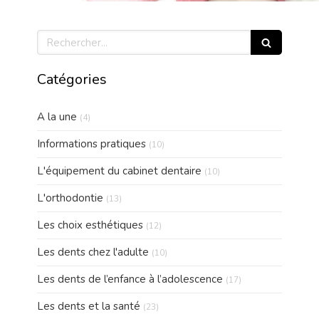
Rechercher
Catégories
Articles Count
A la une
(4)
Articles Count
Informations pratiques
(10)
Articles Count
L'équipement du cabinet dentaire
(10)
Articles Count
L'orthodontie
(13)
Articles Count
Les choix esthétiques
(12)
Articles Count
Les dents chez l'adulte
(10)
Articles Count
Les dents de l’enfance à l’adolescence
(17)
Articles Count
Les dents et la santé
(23)