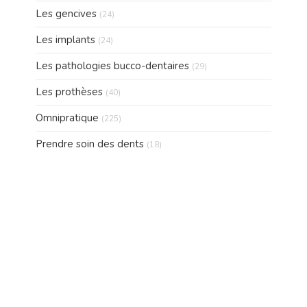
Articles Count
Les gencives
(24)
Articles Count
Les implants
(24)
Articles Count
Les pathologies bucco-dentaires
(29)
Articles Count
Les prothèses
(40)
Articles Count
Omnipratique
(225)
Articles Count
Prendre soin des dents
(18)